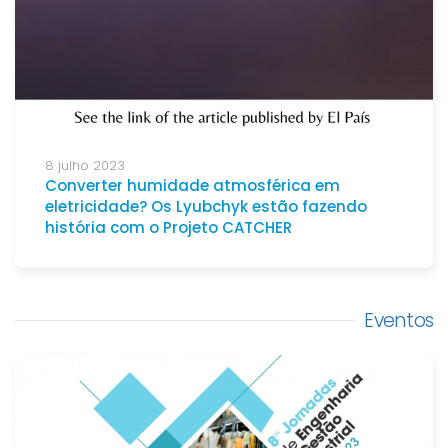
8 julho 2023
Converter humidade atmosférica em
eletricidade? Os Lyubchyk estão fazendo
história com o Projeto CATCHER
Eventos