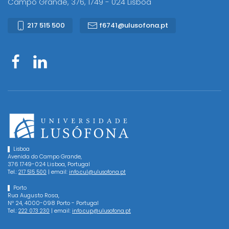
Campo Grande, 376, 1749 - 024 Lisboa
217 515 500
f6741@ulusofona.pt
Lisboa
Avenida do Campo Grande,
376 1749-024 Lisboa, Portugal
Tel.:
| email:
217 515 500
info.cul@ulusofona.pt
Porto
Rua Augusto Rosa,
Nº 24, 4000-098 Porto - Portugal
Tel.:
| email:
222 073 230
info.cup@ulusofona.pt