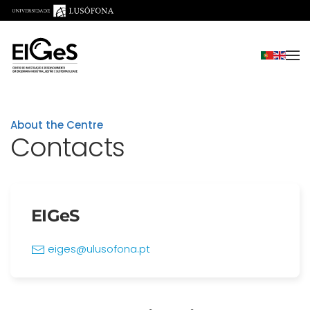
Skip to main content
About the Centre
Contacts
EIGeS
eiges@ulusofona.pt