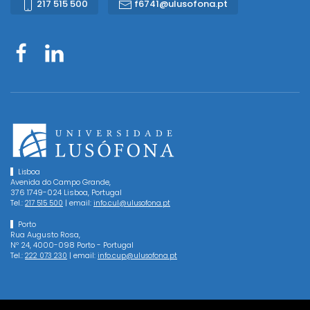
217 515 500
f6741@ulusofona.pt
Lisboa
Avenida do Campo Grande,
376 1749-024 Lisboa, Portugal
Tel.:
| email:
217 515 500
info.cul@ulusofona.pt
Porto
Rua Augusto Rosa,
Nº 24, 4000-098 Porto - Portugal
Tel.:
| email:
222 073 230
info.cup@ulusofona.pt